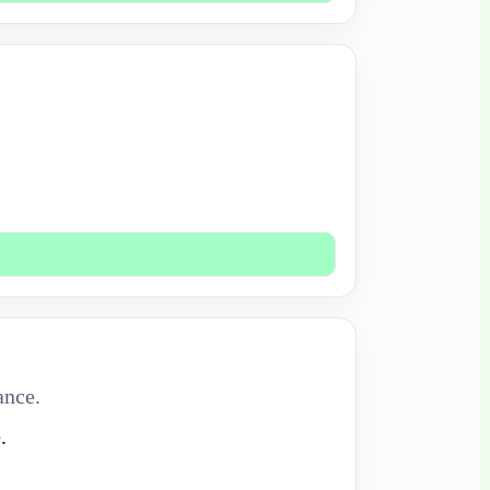
ance.
.