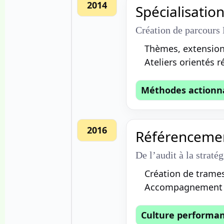
2014
Spécialisatio
Création de parcours 
Thèmes, extensions
Ateliers orientés r
Méthodes actionn
2016
Référencemen
De l’audit à la straté
Création de trames
Accompagnement su
Culture performa