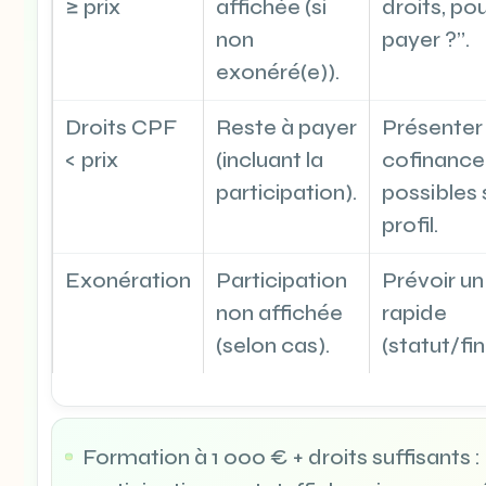
≥ prix
affichée (si
droits, po
non
payer ?”.
exonéré(e)).
Droits CPF
Reste à payer
Présenter 
< prix
(incluant la
cofinanc
participation).
possibles 
profil.
Exonération
Participation
Prévoir u
non affichée
rapide
(selon cas).
(statut/fi
Formation à 1 000 € + droits suffisants : 