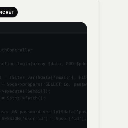
ONCRET
uthController

nction login(array $data, PDO $pdo): void

l = filter_var($data['email'], FILTER_VALIDATE_EMAI
 = $pdo->prepare('SELECT id, password FROM users W
->execute([$email]);

 = $stmt->fetch();

user && password_verify($data['password'], $user['
_SESSION['user_id'] = $user['id'];
