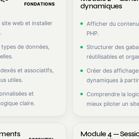
FONDATIONS
dynamiques
ite web et installer
Afficher du conten
.
PHP.
, types de données,
Structurer des gabar
elles.
réutilisables et orga
ndexés et associatifs,
Créer des affichages
us utiles.
dynamiques à partir
onnalisées et
Comprendre la logi
ogique claire.
mieux piloter un si
ements
Module 4 — Sessio