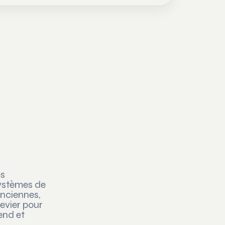
es
systèmes de
enciennes,
evier pour
end et