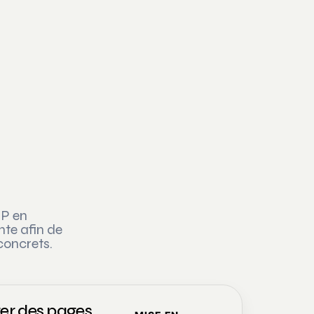
HP en
nte afin de
concrets.
er des pages