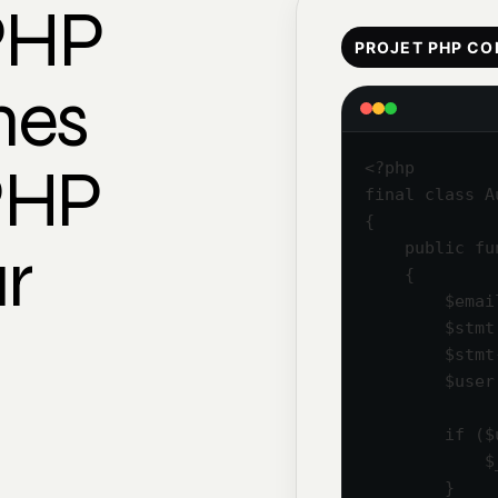
PHP
PROJET PHP C
nes
PHP
<?php

final class A
{

r
    public fu
    {

        $emai
        $stmt
        $stmt
        $user
        if ($
            $
        }
