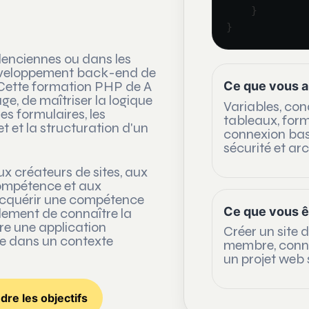
    }

}
enciennes ou dans les
éveloppement back-end de
. Cette formation PHP de A
Ce que vous 
e, de maîtriser la logique
Variables, cond
es formulaires, les
tableaux, form
t et la structuration d'un
connexion bas
sécurité et arc
x créateurs de sites, aux
compétence et aux
acquérir une compétence
Ce que vous ê
ulement de connaître la
re une application
Créer un site
le dans un contexte
membre, conn
un projet web 
re les objectifs