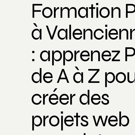
Formation 
à Valencien
: apprenez 
de A à Z pou
créer des
projets web