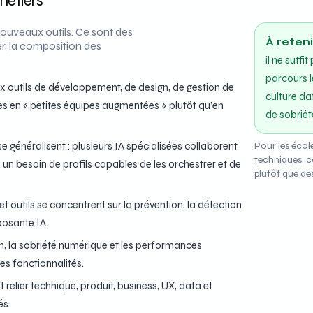
métiers
nouveaux outils. Ce sont des
À reten
er, la composition des
il ne suff
parcours l
aux outils de développement, de design, de gestion de
culture da
pes en « petites équipes augmentées » plutôt qu’en
de sobriét
 généralisent : plusieurs IA spécialisées collaborent
Pour les écol
techniques, 
n besoin de profils capables de les orchestrer et de
plutôt que d
t outils se concentrent sur la prévention, la détection
osante IA.
on, la sobriété numérique et les performances
es fonctionnalités.
 relier technique, produit, business, UX, data et
és.