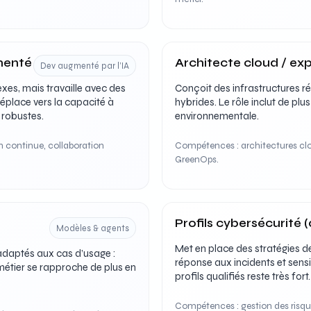
menté
Architecte cloud / ex
Dev augmenté par l’IA
es, mais travaille avec des
Conçoit des infrastructures rés
déplace vers la capacité à
hybrides. Le rôle inclut de plu
s robustes.
environnementale.
n continue, collaboration
Compétences : architectures clou
GreenOps.
Profils cybersécurité (
Modèles & agents
Met en place des stratégies de
adaptés aux cas d’usage :
réponse aux incidents et sensib
 métier se rapproche de plus en
profils qualifiés reste très fort.
Compétences : gestion des risques,