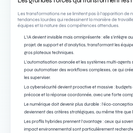
Les grandes forces qui transforment les 
Les transformations ne se limitent pas à l’apparition de 
tendances lourdes qui redessinent la manière de travaill
équipes et la nature des compétences attendues.
L’IA devient invisible mais omniprésente : elle s’intègre 
projet, de support et d’analytics, transformant les équi
gros plateaux techniques.
L’automatisation avancée et les systèmes multi‑agents se
pour automatiser des workflows complexes, ce qui crée u
les superviser.
La cybersécurité devient proactive et massive : budgets e
précoce et la réponse coordonnée, avec une forte comp
Le numérique doit devenir plus durable : l’éco‑concepti
deviennent des critères stratégiques, au même titre que l
Les profils hybrides prennent l’avantage : ceux qui savent
impact environnemental sont particulièrement recherch