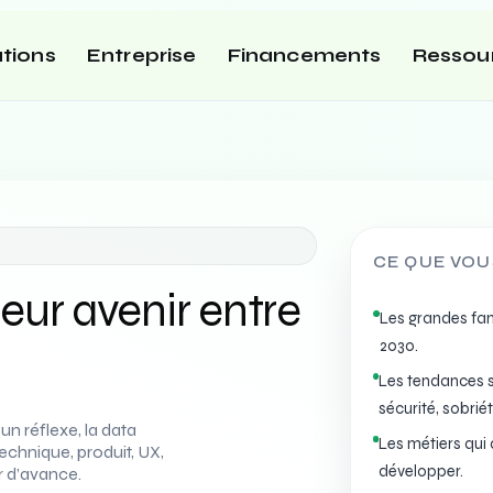
tions
Entreprise
Financements
Ressou
CE QUE VOU
leur avenir entre
Les grandes fami
2030.
Les tendances s
sécurité, sobriét
un réflexe, la data
Les métiers qui 
 technique, produit, UX,
développer.
r d’avance.