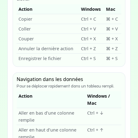
Action
Windows
Mac
Copier
Ctrl + C
⌘ + C
Coller
Ctrl + V
⌘ + V
Couper
Ctrl + X
⌘ + X
Annuler la dernière action
Ctrl + Z
⌘ + Z
Enregistrer le fichier
Ctrl + S
⌘ + S
Navigation dans les données
Pour se déplacer rapidement dans un tableau rempli.
Action
Windows /
Mac
Aller en bas d’une colonne
Ctrl + ↓
remplie
Aller en haut d’une colonne
Ctrl + ↑
remplie