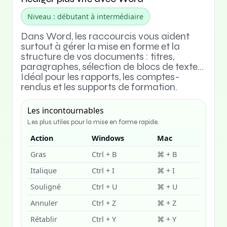
Niveau : débutant à intermédiaire
Dans Word, les raccourcis vous aident
surtout à gérer la mise en forme et la
structure de vos documents : titres,
paragraphes, sélection de blocs de texte…
Idéal pour les rapports, les comptes-
rendus et les supports de formation.
Les incontournables
Les plus utiles pour la mise en forme rapide.
Action
Windows
Mac
Gras
Ctrl + B
⌘ + B
Italique
Ctrl + I
⌘ + I
Souligné
Ctrl + U
⌘ + U
Annuler
Ctrl + Z
⌘ + Z
Rétablir
Ctrl + Y
⌘ + Y