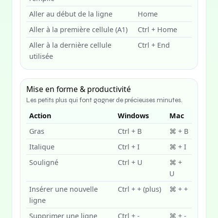
Aller au début de la ligne
Home
Aller à la première cellule (A1)
Ctrl + Home
Aller à la dernière cellule
Ctrl + End
utilisée
Mise en forme & productivité
Les petits plus qui font gagner de précieuses minutes.
Action
Windows
Mac
Gras
Ctrl + B
⌘ + B
Italique
Ctrl + I
⌘ + I
Souligné
Ctrl + U
⌘ +
U
Insérer une nouvelle
Ctrl + + (plus)
⌘ + +
ligne
Supprimer une ligne
Ctrl + -
⌘ + -