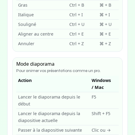
Gras
Ctrl + B
⌘ + B
Italique
Ctrl + I
⌘ + I
Souligné
Ctrl + U
⌘ + U
Aligner au centre
Ctrl + E
⌘ + E
Annuler
Ctrl + Z
⌘ + Z
Mode diaporama
Pour animer vos présentations comme un pro.
Action
Windows
/ Mac
Lancer le diaporama depuis le
F5
début
Lancer le diaporama depuis la
Shift + F5
diapositive actuelle
Passer à la diapositive suivante
Clic ou →