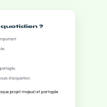
quotidien ?
important.
ste.
partagés.
urs d’acquisition.
haque projet majeur) et partagée