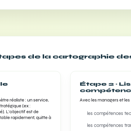
étapes de la cartographie 
 le
Étape 2 · Lis
compétence
e réaliste : un service,
Avec les managers et les e
tratégique (ex :
té). L’objectif est de
les compétences tech
table rapidement, quitte à
les compétences tra