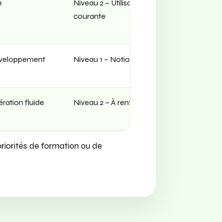
e
Niveau 2 – Utilisation
Niveau 2
courante
éveloppement
Niveau 1 – Notions
Niveau 3 
fonctions
ration fluide
Niveau 2 – À renforcer
Niveau 3 
pour tous
priorités de formation ou de