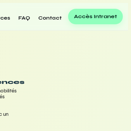
Accès Intranet
rces
FAQ
Contact
ences
obilités
lés
c un