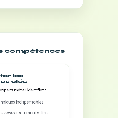
des compétences
ter les
s clés
xperts métier, identifiez :
niques indispensables ;
nsverses (communication,