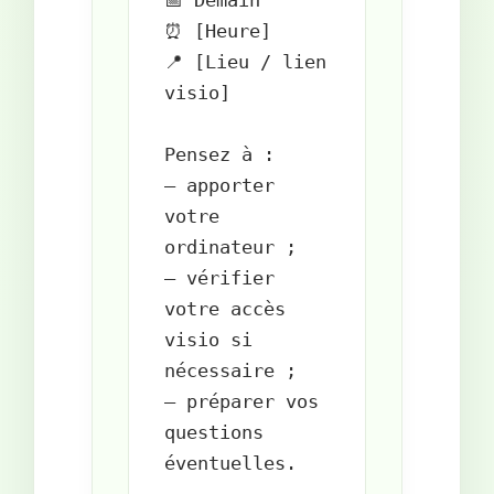
📅 Demain  

⏰ [Heure]  

📍 [Lieu / lien 
visio]

Pensez à :  

– apporter 
votre 
ordinateur ;  

– vérifier 
votre accès 
visio si 
nécessaire ;  

– préparer vos 
questions 
éventuelles.
