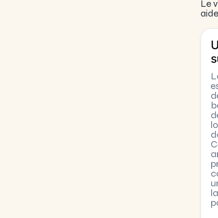
Le v
aide
U
s
L
e
d
b
d
lo
d
C
a
p
c
u
l
p