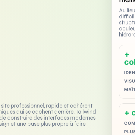
Au lie
diffici
struct
coule
hiérar
+
co
IDEN
VIS
MAÎ
ite professionnel, rapide et cohérent
+ 
iques qui se cachent derrière. Tailwind
t de construire des interfaces modernes
COM
sign et une base plus propre à faire
PLUS