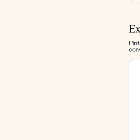
Ex
L’in
conv