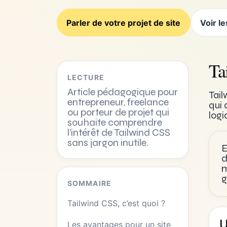
Parler de votre projet de site
Voir l
Ta
LECTURE
Article pédagogique pour
Tail
entrepreneur, freelance
qui 
ou porteur de projet qui
logi
souhaite comprendre
l’intérêt de Tailwind CSS
sans jargon inutile.
E
d
m
g
SOMMAIRE
Tailwind CSS, c’est quoi ?
U
Les avantages pour un site