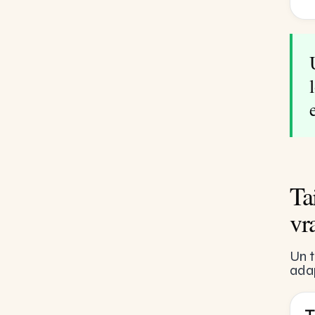
Ta
vr
Un t
adap