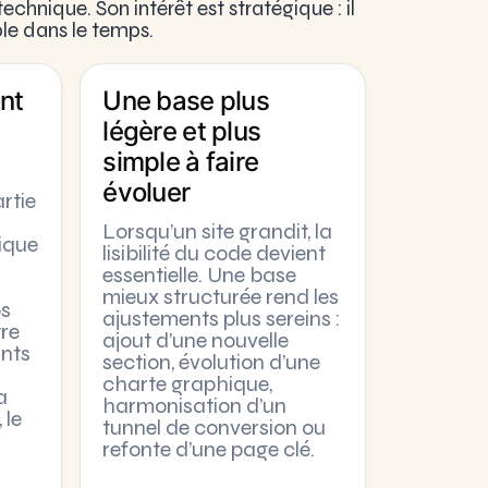
echnique. Son intérêt est stratégique : il
able dans le temps.
nt
Une base plus
c
légère et plus
simple à faire
évoluer
rtie
Lorsqu’un site grandit, la
ique
lisibilité du code devient
essentielle. Une base
mieux structurée rend les
s
ajustements plus sereins :
tre
ajout d’une nouvelle
ints
section, évolution d’une
charte graphique,
a
harmonisation d’un
 le
tunnel de conversion ou
refonte d’une page clé.