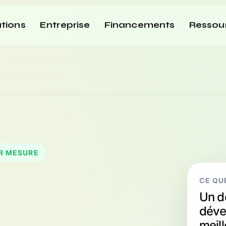
tions
Entreprise
Financements
Ressou
R MESURE
:
CE QU
Un d
déve
meil