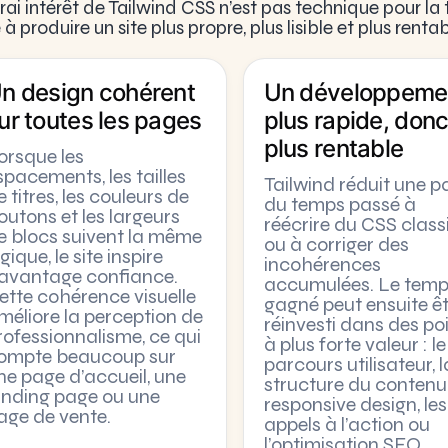
rai intérêt de Tailwind CSS n’est pas technique pour la t
 à produire un site plus propre, plus lisible et plus rent
n design cohérent
Un développeme
ur toutes les pages
plus rapide, don
plus rentable
orsque les
spacements, les tailles
Tailwind réduit une pa
e titres, les couleurs de
du temps passé à
outons et les largeurs
réécrire du CSS class
e blocs suivent la même
ou à corriger des
gique, le site inspire
incohérences
avantage confiance.
accumulées. Le temp
ette cohérence visuelle
gagné peut ensuite ê
méliore la perception de
réinvesti dans des po
rofessionnalisme, ce qui
à plus forte valeur : le
ompte beaucoup sur
parcours utilisateur, l
ne page d’accueil, une
structure du contenu,
anding page ou une
responsive design, les
age de vente.
appels à l’action ou
l’optimisation SEO.