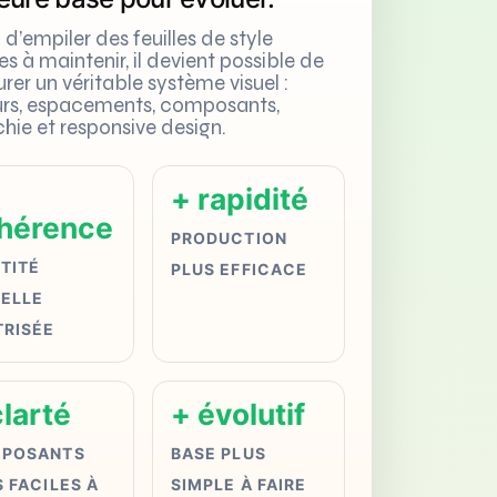
u d’empiler des feuilles de style
les à maintenir, il devient possible de
urer un véritable système visuel :
urs, espacements, composants,
chie et responsive design.
+ rapidité
hérence
PRODUCTION
TITÉ
PLUS EFFICACE
UELLE
TRISÉE
clarté
+ évolutif
POSANTS
BASE PLUS
 FACILES À
SIMPLE À FAIRE