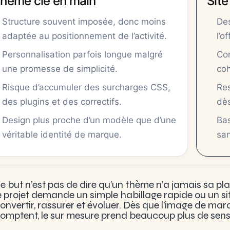
hème clé en main
Site
Structure souvent imposée, donc moins
Des
adaptée au positionnement de l’activité.
l’o
Personnalisation parfois longue malgré
Com
une promesse de simplicité.
coh
Risque d’accumuler des surcharges CSS,
Res
des plugins et des correctifs.
dès
Design plus proche d’un modèle que d’une
Bas
véritable identité de marque.
san
e but n’est pas de dire qu’un thème n’a jamais sa plac
e projet demande un simple habillage rapide ou un si
onvertir, rassurer et évoluer. Dès que l’image de m
omptent, le sur mesure prend beaucoup plus de sens