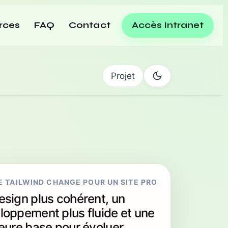
rces
FAQ
Contact
Accès Intranet
Projet
E TAILWIND CHANGE POUR UN SITE PRO
esign plus cohérent, un
loppement plus fluide et une
leure base pour évoluer.