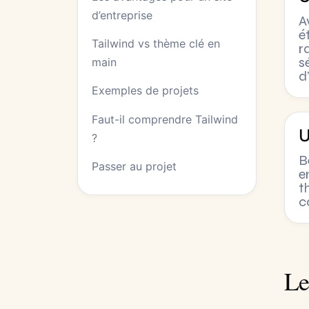
d’entreprise
A
é
Tailwind vs thème clé en
r
s
main
d
Exemples de projets
Faut-il comprendre Tailwind
U
?
B
Passer au projet
e
t
c
Le