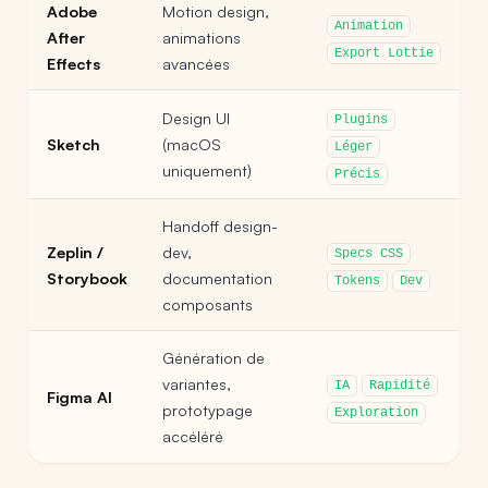
Adobe
Motion design,
Animation
After
animations
Export Lottie
Effects
avancées
Design UI
Plugins
Sketch
(macOS
Léger
uniquement)
Précis
Handoff design-
Zeplin /
dev,
Specs CSS
Storybook
documentation
Tokens
Dev
composants
Génération de
variantes,
IA
Rapidité
Figma AI
prototypage
Exploration
accéléré