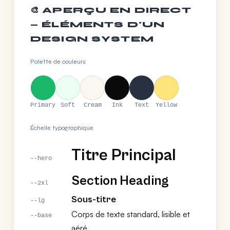
🎨 APERÇU EN DIRECT
— ÉLÉMENTS D'UN
DESIGN SYSTEM
Palette de couleurs
Primary
Soft
Cream
Ink
Text
Yellow
Échelle typographique
Titre Principal
--hero
Section Heading
--2xl
Sous-titre
--lg
Corps de texte standard, lisible et
--base
aéré.