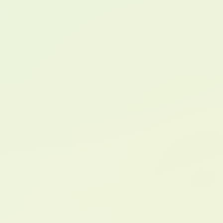
Ce que vous allez clarifier
Quand WordPress reste la solution la
plus souple.
Dans quels cas un SaaS fait gagner du
temps.
Pourquoi le sur-mesure devient pertinent
à certains seuils.
Comment choisir selon votre budget, vos
offres et votre croissance.
CRITÈRE 1
Souplesse