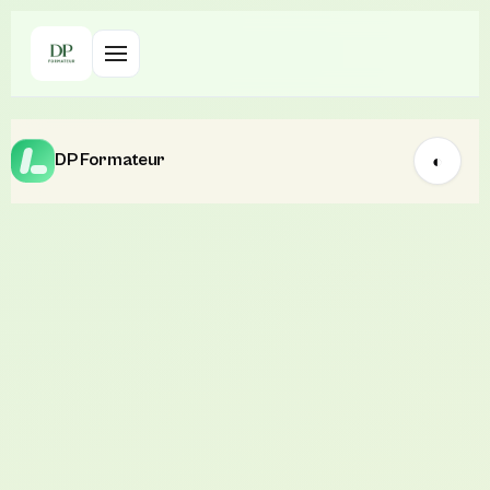
DP Formateur
◐
Choix de solution web
Lecture 9 min
Stratégie digitale
WordPress, SaaS ou
développement sur-