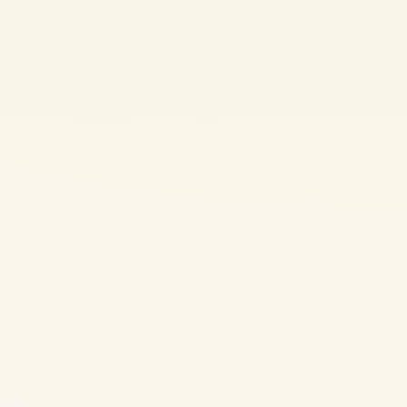
Ce que WordPress fait bien
Publier du contenu régulièrement et travailler
son SEO.
Créer un site éditorial, vitrine ou commercial
évolutif.
Garder la main sur la structure et les contenus.
Ajouter de nouvelles fonctionnalités
progressivement.