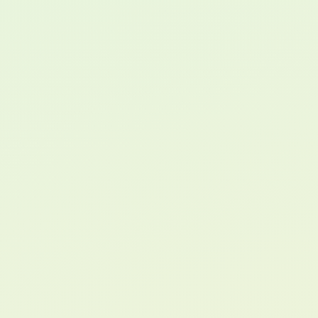
mesure : quelle
solution choisir pour
votre activité ?
Quand on veut créer ou refondre sa présence
en ligne, le vrai sujet n’est pas seulement le
design du site. Il faut surtout choisir la bonne
base technique. WordPress, solution SaaS ou
développement sur-mesure : chaque option
répond à des besoins différents, avec ses
avantages, ses limites et ses conséquences à
long terme.
Voir le comparatif
Choisir selon votre activité