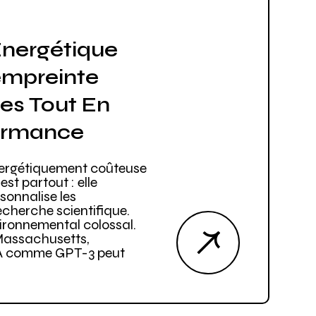
 Énergétique
’empreinte
es Tout En
formance
 énergétiquement coûteuse
 est partout : elle
rsonnalise les
recherche scientifique.
vironnemental colossal.
 Massachusetts,
’IA comme GPT-3 peut