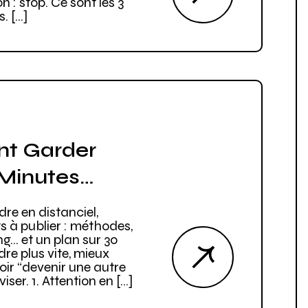
 : stop. Ce sont les 3
. […]
nt Garder
 Minutes…
re en distanciel,
ts à publier : méthodes,
ng… et un plan sur 30
dre plus vite, mieux
oir “devenir une autre
iser. 1. Attention en […]