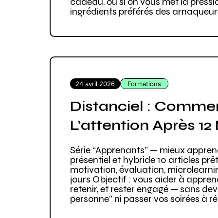
cadeau, ou si on vous met la pression
ingrédients préférés des arnaqueurs
24 avril 2026
Formations
Distanciel : Comme
L’attention Après 12
Série “Apprenants” — mieux apprend
présentiel et hybride 10 articles prê
motivation, évaluation, microlearni
jours Objectif : vous aider à appren
retenir, et rester engagé — sans dev
personne” ni passer vos soirées à rév